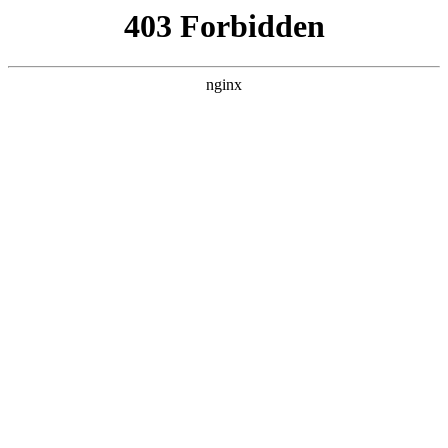
随州心扉心理咨询有限公司
热门搜索
南京心愈岛心理咨询：专业疗心，温暖
相伴:心理咨询
产品展示
# 心理
# 提供心理
# 提供
# 心理咨询
在现代都市的快节奏生活中，压力、焦虑与情绪困扰悄然
成为许多人健康的“隐形挑战”心理咨询。南京心愈岛心理
咨询有限公司致力于提供专业、温暖且具实效的心理支持
服务，帮助您走出心理困境，重获内在平静与力量。
2025-10-27