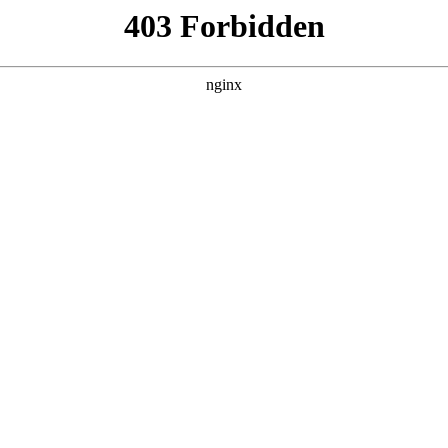
心理咨询
快绷不住了
心理咨询
。张美芳望着再次回到“日夜颠倒”状态的
长开始“病急乱投医”。于是，“短视频里找出路”成了选择。甚
咨询等的有几百条。
在2%
心理咨询
。调查报告显示，目前，心理健康知识水平仍处
场乱象
心理咨询
。