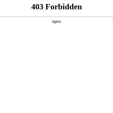
对紧张的亲子关系，有些家长开始“病急乱投
询
025-10-27/68fee27cefe50.jpg"alt="上万元“心理咨询”变“听
询