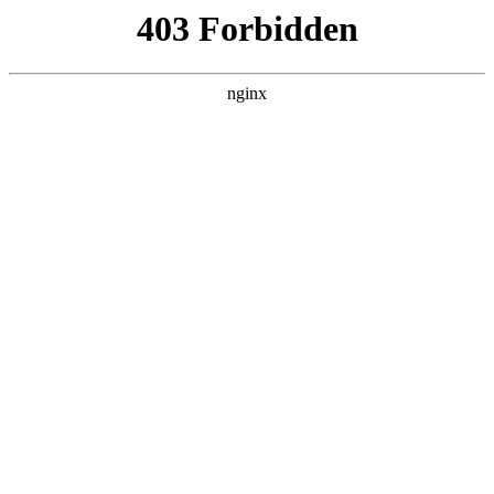
随州心扉心理咨询有限公司
热门搜索
首页
>
新闻资讯
> 正文
发挥优势与潜能 总公司新的一
年再创佳绩
投稿作者：小美
2026-08-06 11:36:57
5
随着互联网的普及，越来越多的人开始关注自己的在线形象。拥
有一个专业的网站，不仅能够展示个人或企业的实力，还能为企
业带来更多的商机。然而，对于许多人来说，建立一个网站并不
是一件容易的事情。幸运的是，今天我们要介绍的这款国内好用
的免费建站系统，将帮助你轻松搭建专业网站。