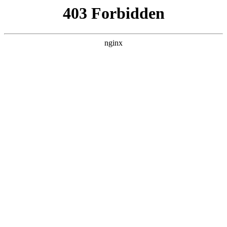
随州心扉心理咨询有限公司
热门搜索
首页
> 集团员工获施工管理企业协会多项荣誉表彰
发挥优势与潜能 总公司新的一年再创
佳绩
新闻资讯
# 集团员工获施工管理企业协会多项荣誉表彰
#
谱写公司技术团队高质量发展新篇章
# 项目组织开展产业
化技能培训
随着互联网的普及，越来越多的人开始关注自己的在线形
象。拥有一个专业的网站，不仅能够展示个人或企业的实
力，还能为企业带来更多的商机。然而，对于许多人来
说，建立一个网站并不是一件容易的事情。幸运的是，今