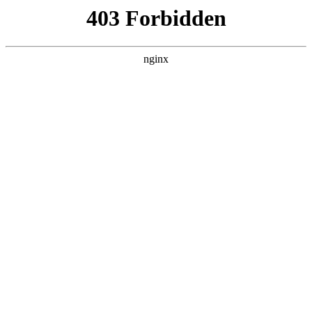
随州心扉心理咨询有限公司
热门搜索
首页
> 淮安学生心理咨询培训
大学生心理咨询室爆满 有学生称自己
只网恋:心理咨询
新闻资讯
# 学生
# 觉得
# 自己
# 很多
# 他们学生
# 他们
#
心理咨询
图源东方IC摘要：王佳莹是南京师范大学的心理教师，毕
业留校任教后，她做了10年近3000小时的心理咨询，对95
后到05后不同年龄段大学生的心理问题变化有自己的观
察：在过去，大学生还没面临如今的高压
2025-10-27