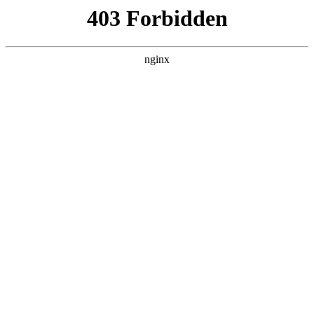
随州心扉心理咨询有限公司
热门搜索
首页
>
新闻资讯
> 正文
郑州市管城区南关小学：学生心
理测评，关注心灵成长:心理测
评
投稿作者：小美
2026-08-10 14:42:29
5
大象新闻记者 高彦均 通讯员 付世衡/文图
为科学、全面地了解学生的心理状态，为后续心理健康教育提供
有力支撑，9月17日起，郑州市管城回族区南关小学针对高年级
学生，开展了一场专业而温暖的学生心理测评工作
心理测评
。