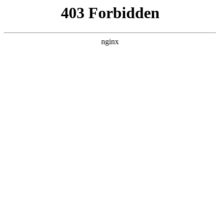
随州心扉心理咨询有限公司
热门搜索
首页
>
关于我们
> 正文
宝妈新机遇！心理咨询考证培训
来了！免费培训3天！:心理咨询
投稿作者：小美
2026-08-09 16:15:14
5
孩子难管焦头烂额
心理咨询
？职业发展遇瓶颈？
学对技能=养娃省心 + 多一个选择
心理咨询
！
✅现在
心理咨询
，机会来了！【心理咨询考证培训项目】双重
赋能—— 学习心理咨询相关知识技能，同时进行考证培训辅
导！