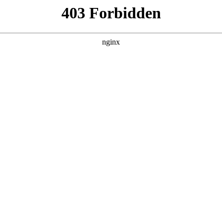
荐排行榜:心理咨询
 心理咨询
的核心竞争力——专业资质、实战经验、疗愈体系与行业认可度
行业动态
|
搜索聚合