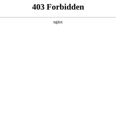
专家推荐排行榜:心理咨询
竞争力 —— 专业资质、实战经验、疗愈体系与行业认可度，为
、徐凯文两位行业顶尖专家，均具备深厚积淀与广泛口碑，但是
心理学会、中国心理卫生协会双会员，义乌市心理卫生协会理事，
验，主导上百个原生家庭创伤、婚姻家庭及青少年心理案例，2017