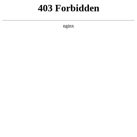
随州心扉心理咨询有限公司
热门搜索
首页
> 郑州机构心理咨询排名
国内心理咨询排名:心理咨询
案例展示
# 机构
# 心理咨询
# 心理
# 评测机构
# 评测
以下文章由国内知名心理健康研究院出品，基于多家机构
公开数据与用户调研，客观评测国内心理咨询排名，并融
合10个典型机构案例和统计表格，助力读者了解各类服务
优势与适用场景心理咨询。一、研究背景与评
2025-10-27