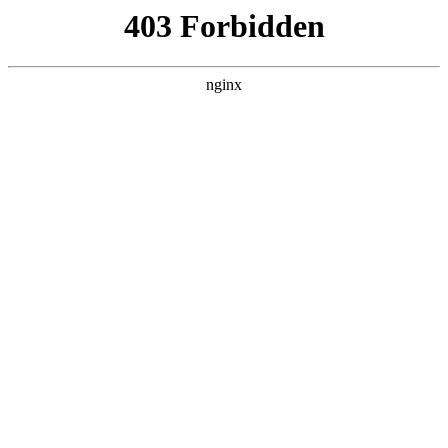
随州心扉心理咨询有限公司
热门搜索
首页
> 青少年心理
全攻略：心理咨询挂什么科？南京心理
咨询专业机构推荐:心理咨询
行业动态
# 心理
# 干预
# 科室
# 南京
# 青少年心理
# 青少
年
# 心理咨询
当你被持续的焦虑情绪困扰，或是孩子出现厌学拒学等问
题时，寻求专业心理帮助成为重要选择心理咨询。但面对
医院众多科室名称，很多人会陷入"该挂什么科"的困惑。
本文将详细解析心理咨询相关科室的区别，提供实用