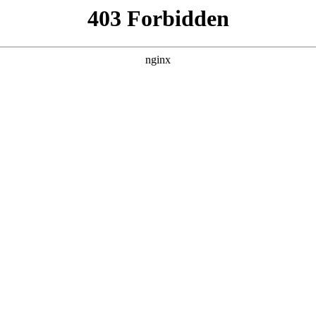
诊室建设，预计9月全覆盖:心理咨询
# 社区卫生
上海率先推进社区医院标准化心理咨询诊室建设，目前首批标准化
面比较:心理测评