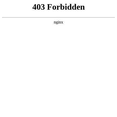
随州心扉心理咨询有限公司
热门搜索
首页
>
产品展示
> 正文
心理测评软件哪个好？专业测评
工具全面比较:心理测评
投稿作者：大河
2026-08-09 00:16:31
5
在心理健康日益受到关注的今天，心理测评软件成为了个人、教
育机构、企业和心理专业人士了解心理状态、制定干预措施的重
要工具
心理测评
。然而，市面上众多的心理测评软件功能各
异，如何选择一款既专业又适合自己需求的平台，成为了许多用
户面临的难题。
一、心理测评软件对析