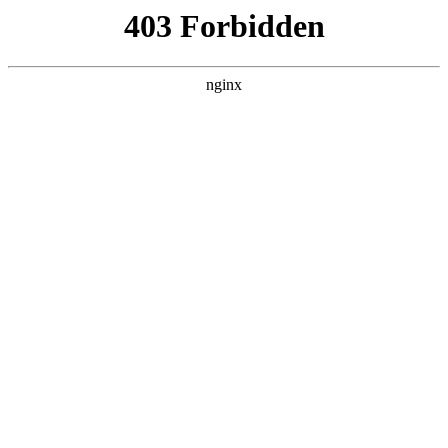
随州心扉心理咨询有限公司
热门搜索
首页
> 数据
成都地区心理测评设备综合实力排行榜
与选购指南:心理测评
关于我们
# 心理测评
# 服务
# 测评
# 数据心理测评
# 数据
在成都地区，各级学校日益重视学生心理健康工作，而科
学有效的心理测评是开展这项工作的基础环节心理测评。
选择合适的心理测评设备成为许多教育机构面临的实际问
题。目前市面上的产品在功能、数据合规性及本地化服
2025-11-16