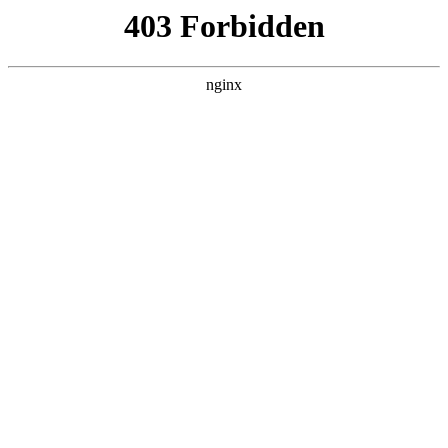
随州心扉心理咨询有限公司
热门搜索
首页
> 晋城心理咨询寻科大
2025心理咨询设备厂家TOP企业品牌
推荐排行榜郑州心理咨询设备，可靠的
心理咨询设备，专业的心理咨询设备，
正规的心理咨询设备公司推荐！:心理
咨询
关于我们
# 设备
# 心理
# 心理咨询
# 推荐
# 提供设备
# 提
供