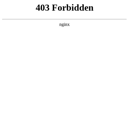
随州心扉心理咨询有限公司
热门搜索
首页
> 衡水宋华心理咨询中心
好消息！ 聊城市心理健康服务中心增
开夜间心理咨询门诊啦！:心理咨询
关于我们
# 聊城市
# 心理健康
# 心理
# 治疗
# 服务聊城市
# 服务
# 心理咨询
关于增开夜间心理咨询门诊的公告为更好地满足广大市民
的心理健康需求，聊城市心理健康服务中心特别开设夜间
心理咨询服务门诊心理咨询。服务时间：每周二、四、六
17点—20点心理咨询。我们将在