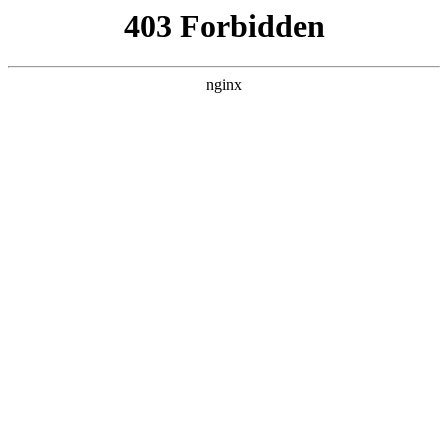
随州心扉心理咨询有限公司
热门搜索
首页
>
关于我们
> 正文
掌握营销精髓：提升品牌影响力
的五大策略
投稿作者：大河
2026-08-07 01:00:32
5
在注意力经济时代，营销的本质正在从"传播覆盖"向"关系经
营"进化。通过用户精准识别（Who）、场景深度嵌入
（Where）、价值持续输出（What）、数据实时反馈（How）的
四维重构，品牌可建立穿越经济周期的营销免疫力。值得注意的
是，所有技巧的运用都需要回归商业本质——为消费者创造真实
价值，这正是菲利普·科特勒所强调的"营销3.0时代"的核心要
义。