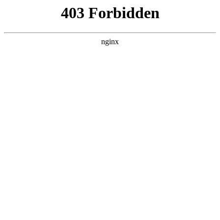
随州心扉心理咨询有限公司
热门搜索
首页
>
新闻资讯
> 正文
简单心理｜不知该选精神科还是
心理咨询？这13点帮你判断:心
理咨询
投稿作者：大河
2026-08-07 23:05:32
5
如果你有以下情况，且这些情况严重影响到学习、工作与他人交
往等，或者情况已经持续两周或者两周以上，建议先去精神科挂
号就诊
心理咨询
。
1. 睡眠或食欲改变 —睡眠和食欲显著改变或者下降
心理咨询
。