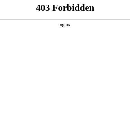
询的帮助？:心理咨询
理咨询
。」
出精神的人，都可以在生命中的某个时刻，受益于心理咨询
心