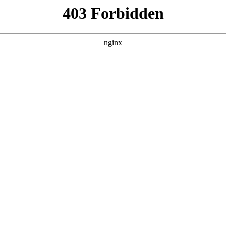
咨询治疗焦虑多久见效？:心理
上翻来覆去睡不着
心理咨询
。
着也不是
心理咨询
。
理咨询
。
声
心理咨询
。我以为我要死了，去了医院做检查，医生说：“你